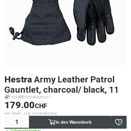
Hestra
Army Leather Patrol
Gauntlet, charcoal/ black, 11
P1291
7332904091017
179.00
CHF
inkl. MwSt., zzgl. Versandkosten
In den Warenkorb
Sofort verfügbar