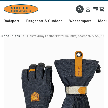
Radsport
Bergsport & Outdoor
Wassersport
Mode 
harcoal/black
Hestra Army Leather Patrol Gauntlet, charcoal/ black, 11