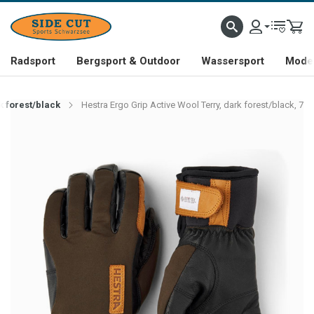
Radsport
Bergsport & Outdoor
Wassersport
Mode 
k forest/black
Hestra Ergo Grip Active Wool Terry, dark forest/black, 7