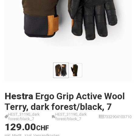
Hestra
Ergo Grip Active Wool
Terry, dark forest/black, 7
HEST_31190_dark
HEST_31190_dark
7332904103710
forest/black_7
forest/black_7
129.00
CHF
inkl. MwSt., zzgl. Versandkosten