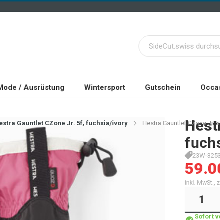
Mode / Ausrüstung
Wintersport
Gutschein
Occas
Hest
estra Gauntlet CZone Jr. 5f, fuchsia/ivory
Hestra Gauntlet CZone Jr. 5f
fuchs
23W-3253
59.0
inkl. MwSt.,
Sofort 