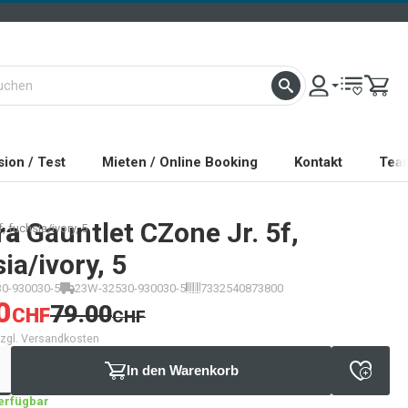
ion / Test
Mieten / Online Booking
Kontakt
Tea
ra
Gauntlet CZone Jr. 5f,
, fuchsia/ivory, 5
ia/ivory, 5
0-930030-5
23W-32530-930030-5
7332540873800
0
79.00
CHF
CHF
 zzgl. Versandkosten
In den Warenkorb
verfügbar