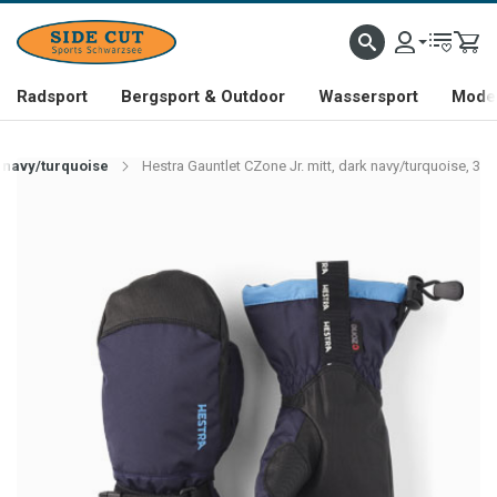
Radsport
Bergsport & Outdoor
Wassersport
Mode 
k navy/turquoise
Hestra Gauntlet CZone Jr. mitt, dark navy/turquoise, 3