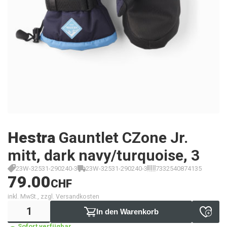
Hestra
Gauntlet CZone Jr.
mitt, dark navy/turquoise, 3
23W-32531-290240-3
23W-32531-290240-3
7332540874135
79.00
CHF
inkl. MwSt., zzgl. Versandkosten
In den Warenkorb
Sofort verfügbar