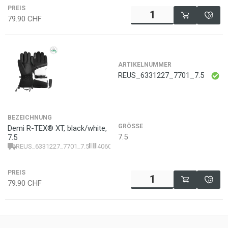
PREIS
79.90
CHF
ARTIKELNUMMER
REUS_6331227_7701_7.5
BEZEICHNUNG
GRÖSSE
Demi R-TEX® XT, black/white,
7.5
7.5
REUS_6331227_7701_7.5
4060485447819
PREIS
79.90
CHF