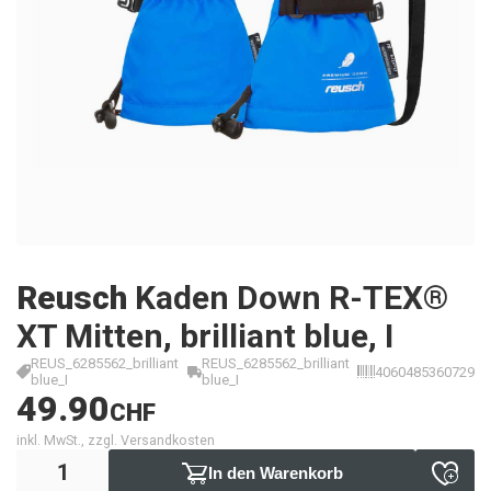
Reusch
Kaden Down R-TEX®
XT Mitten, brilliant blue, I
REUS_6285562_brilliant
REUS_6285562_brilliant
4060485360729
blue_I
blue_I
49.90
CHF
inkl. MwSt., zzgl. Versandkosten
In den Warenkorb