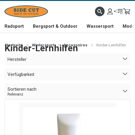
Radsport
Bergsport & Outdoor
Wassersport
Mode 
Startseite
Kinder-Lernhilfen
Wintersport
Accessoires
Kinder-Lernhilfen
Hersteller
Verfügbarkeit
Sortieren nach
Relevanz