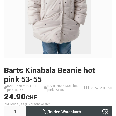
Barts
Kinabala Beanie hot
pink 53-55
BART_45874301_hot
BART_45874301_hot
8717457933523
pink_53-55
pink_53-55
24.90
CHF
inkl. MwSt., zzgl. Versandkosten
In den Warenkorb