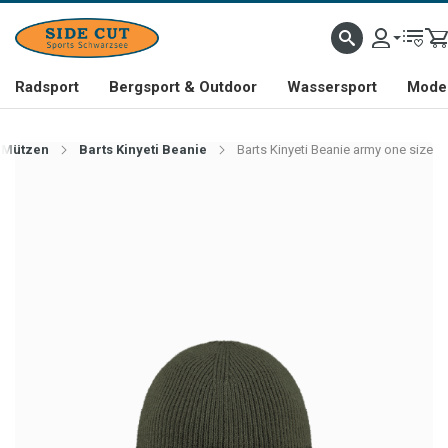
Radsport
Bergsport & Outdoor
Wassersport
Mode 
Mützen
Barts Kinyeti Beanie
Barts Kinyeti Beanie army one size