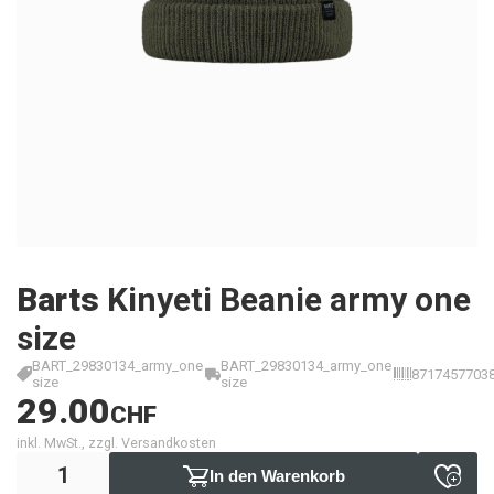
Barts
Kinyeti Beanie army one
size
BART_29830134_army_one
BART_29830134_army_one
8717457703
size
size
29.00
CHF
inkl. MwSt., zzgl. Versandkosten
In den Warenkorb