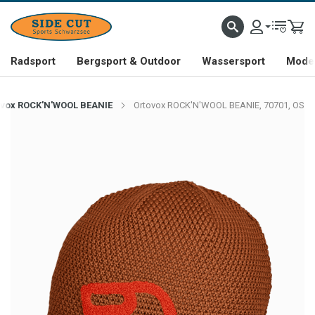
Radsport
Bergsport & Outdoor
Wassersport
Mode 
ovox ROCK'N'WOOL BEANIE
Ortovox ROCK'N'WOOL BEANIE, 70701, OS