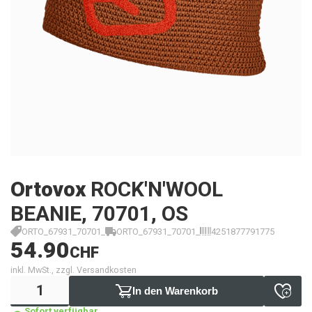
Ortovox
ROCK'N'WOOL
BEANIE, 70701, OS
ORTO_67931_70701_
ORTO_67931_70701_
4251877791775
54.90
CHF
inkl. MwSt., zzgl. Versandkosten
In den Warenkorb
Sofort verfügbar