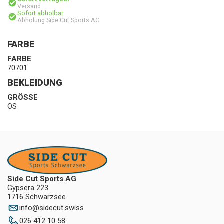
Versand
Sofort abholbar
Abholung Side Cut Sports AG
FARBE
FARBE
70701
BEKLEIDUNG
GRÖSSE
OS
Side Cut Sports AG
Gypsera 223
1716 Schwarzsee
info
@
sidecut.swiss
026 412 10 58