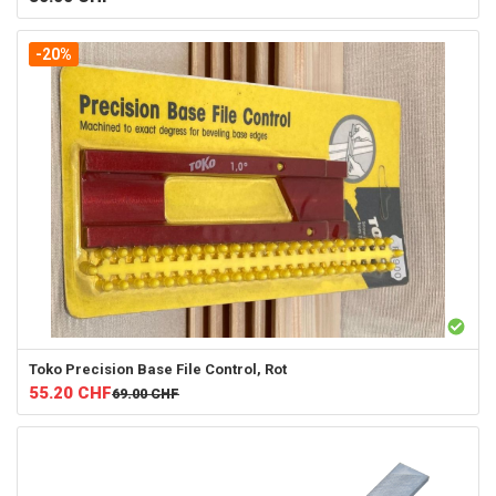
-20%
Toko
Precision Base File Control, Rot
55.20
CHF
69.00
CHF