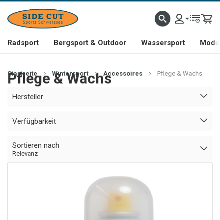
Radsport
Bergsport & Outdoor
Wassersport
Mode 
Startseite
Pflege & Wachs
Wintersport
Accessoires
Pflege & Wachs
Hersteller
Verfügbarkeit
Sortieren nach
Relevanz