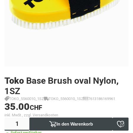
Toko
Base Brush oval Nylon,
1SZ
TOKO_5560010_1SZ
TOKO_5560010_1SZ
7613186169961
35.00
CHF
inkl. MwSt., zzgl. Versandkosten
In den Warenkorb
Sofort verfügbar