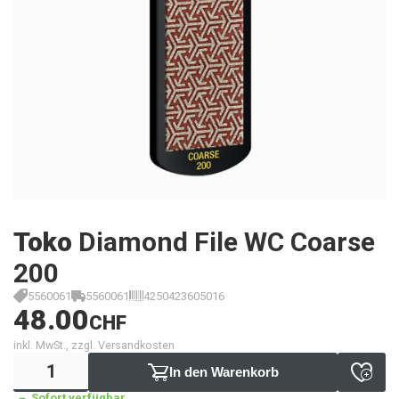
Toko
Diamond File WC Coarse
200
5560061
5560061
4250423605016
48.00
CHF
inkl. MwSt., zzgl. Versandkosten
In den Warenkorb
Sofort verfügbar