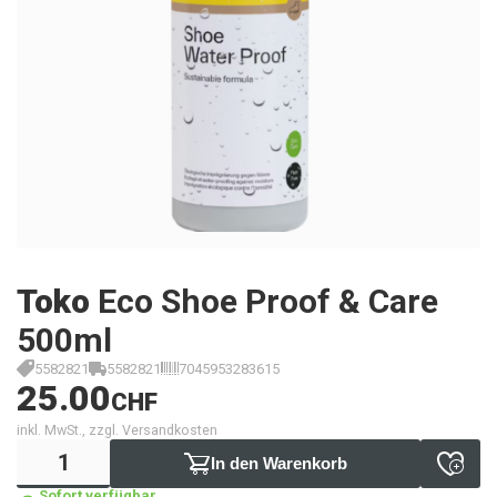
Toko
Eco Shoe Proof & Care
500ml
5582821
5582821
7045953283615
25.00
CHF
inkl. MwSt., zzgl. Versandkosten
In den Warenkorb
Sofort verfügbar