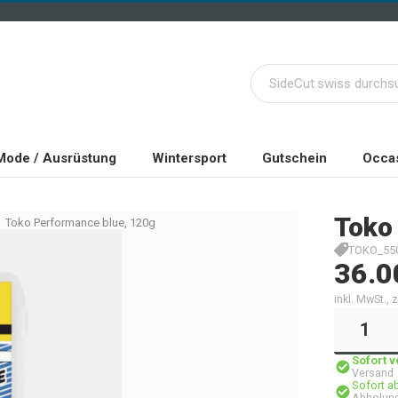
Mode / Ausrüstung
Wintersport
Gutschein
Occas
Toko
Toko Performance blue, 120g
TOKO_55
36.0
inkl. MwSt.,
Sofort 
Versand
Sofort a
Abholung