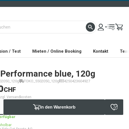
ion / Test
Mieten / Online Booking
Kontakt
Tea
Performance blue, 120g
02050_120g
TOKO_5502050_120g
4250423604927
0
CHF
 zzgl. Versandkosten
In den Warenkorb
verfügbar
bholbar
 Side Cut Sports AG