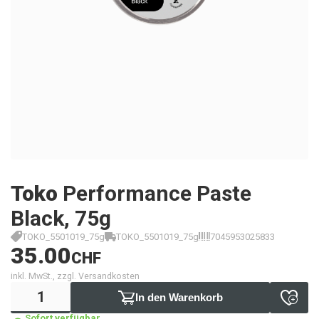
Toko
Performance Paste
Black, 75g
TOKO_5501019_75g
TOKO_5501019_75g
7045953025833
35.00
CHF
inkl. MwSt., zzgl. Versandkosten
In den Warenkorb
Sofort verfügbar