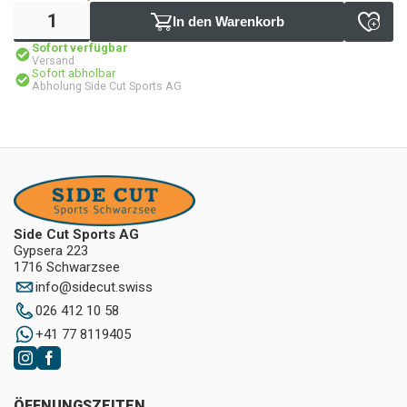
In den Warenkorb
Sofort verfügbar
Versand
Sofort abholbar
Abholung Side Cut Sports AG
Side Cut Sports AG
Gypsera 223
1716 Schwarzsee
info
@
sidecut.swiss
026 412 10 58
+41 77 8119405
ÖFFNUNGSZEITEN