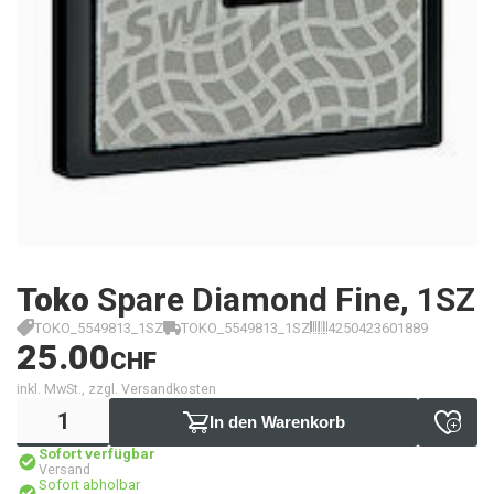
Toko
Spare Diamond Fine, 1SZ
TOKO_5549813_1SZ
TOKO_5549813_1SZ
4250423601889
25.00
CHF
inkl. MwSt., zzgl. Versandkosten
In den Warenkorb
Sofort verfügbar
Versand
Sofort abholbar