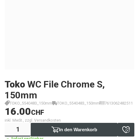
Toko
WC File Chrome S,
150mm
TOKO_5540483_150mm
TOKO_5540483_150mm
7613062482511
16.00
CHF
inkl. MwSt., zzgl. Versandkosten
In den Warenkorb
Sofort verfügbar