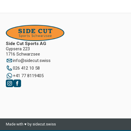
Side Cut Sports AG
Gypsera 223
1716 Schwarzsee
info
@
sidecut.swiss
026 412 10 58
+41 77 8119405
Made with ♥ by sidecut.swiss