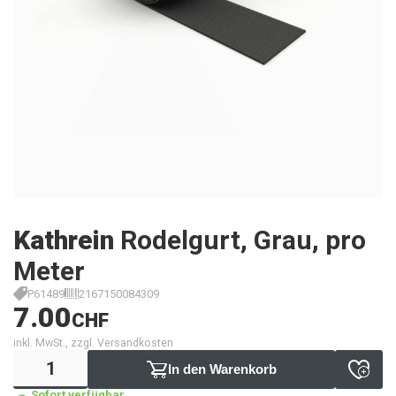
Kathrein
Rodelgurt, Grau, pro
Meter
P61489
2167150084309
7.00
CHF
inkl. MwSt., zzgl. Versandkosten
In den Warenkorb
Sofort verfügbar