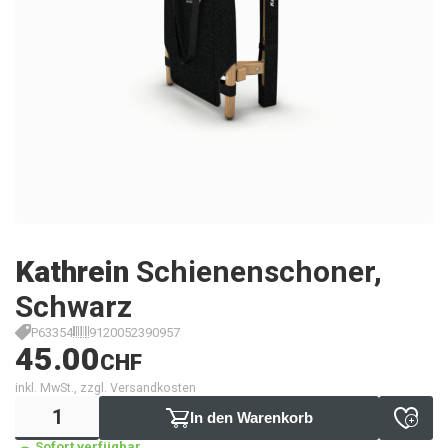
Kathrein
Schienenschoner,
Schwarz
P63354
9120052390957
45.00
CHF
inkl. MwSt., zzgl. Versandkosten
In den Warenkorb
Sofort verfügbar