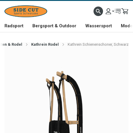
Radsport
Bergsport & Outdoor
Wassersport
Mode 
tten & Rodel
Kathrein Rodel
Kathrein Schienenschoner, Schwarz