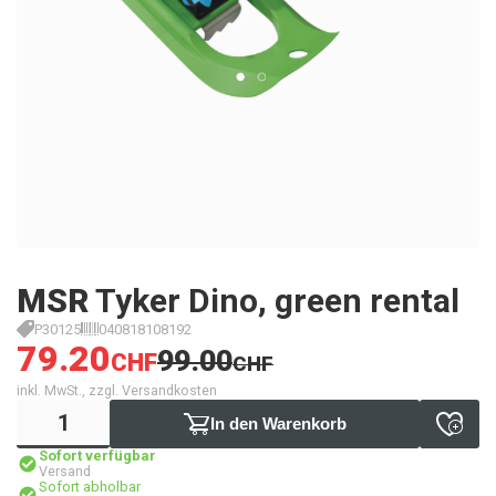
MSR
Tyker Dino, green rental
P30125
040818108192
79.20
99.00
CHF
CHF
inkl. MwSt., zzgl. Versandkosten
In den Warenkorb
Sofort verfügbar
Versand
Sofort abholbar