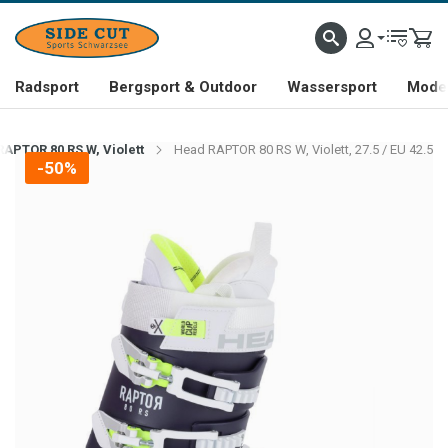
Radsport
Bergsport & Outdoor
Wassersport
Mode 
APTOR 80 RS W, Violett
Head RAPTOR 80 RS W, Violett, 27.5 / EU 42.5
-50%