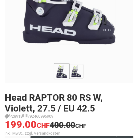
Head
RAPTOR 80 RS W,
Violett, 27.5 / EU 42.5
P28918
792460996909
199.00
400.00
CHF
CHF
inkl. MwSt., zzgl. Versandkosten