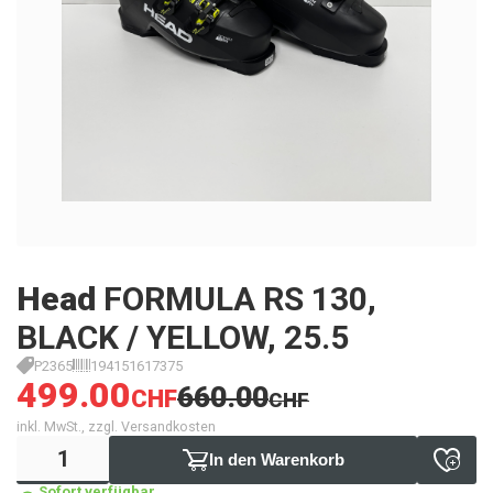
Head
FORMULA RS 130,
BLACK / YELLOW, 25.5
P2365
194151617375
499.00
660.00
CHF
CHF
inkl. MwSt., zzgl. Versandkosten
In den Warenkorb
Sofort verfügbar