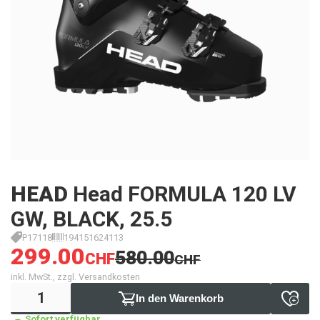
HEAD
Head FORMULA 120 LV
GW, BLACK, 25.5
P17118
194151624113
299.00
580.00
CHF
CHF
inkl. MwSt., zzgl. Versandkosten
In den Warenkorb
Sofort verfügbar