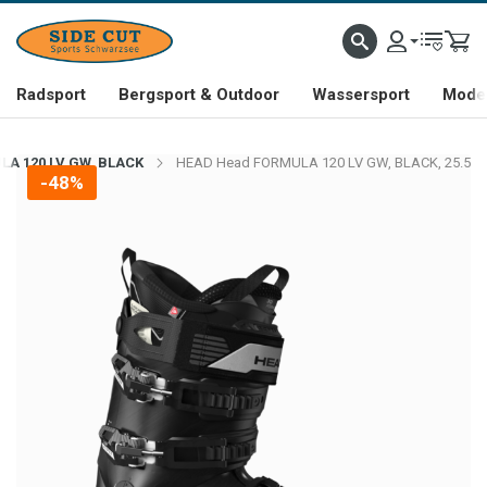
Radsport
Bergsport & Outdoor
Wassersport
Mode 
A 120 LV GW, BLACK
HEAD Head FORMULA 120 LV GW, BLACK, 25.5
-48%