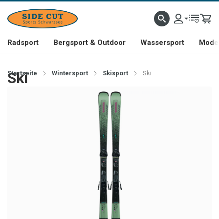
Radsport
Bergsport & Outdoor
Wassersport
Mode 
Startseite
Ski
Wintersport
Skisport
Ski