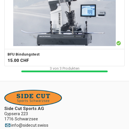
BFU Bindungstest
15.00
CHF
3
von
3
Produkten
Side Cut Sports AG
Gypsera 223
1716 Schwarzsee
info
@
sidecut.swiss