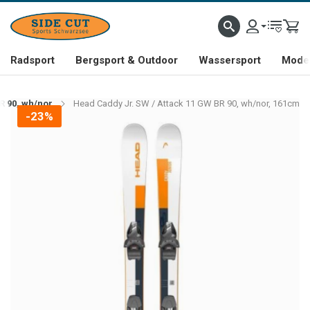
Radsport
Bergsport & Outdoor
Wassersport
Mode 
R 90, wh/nor
Head Caddy Jr. SW / Attack 11 GW BR 90, wh/nor, 161cm
-23%