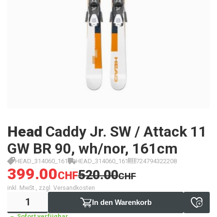
Head
Caddy Jr. SW / Attack 11
GW BR 90, wh/nor, 161cm
HEAD_314060_161
HEAD_314060_161
724794322208
399.00
520.00
CHF
CHF
inkl. MwSt., zzgl. Versandkosten
In den Warenkorb
Sofort verfügbar