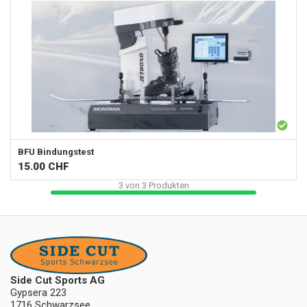
BFU Bindungstest
15.00
CHF
3
von
3
Produkten
Side Cut Sports AG
Gypsera 223
1716 Schwarzsee