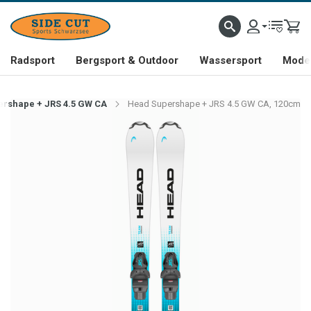
Radsport
Bergsport & Outdoor
Wassersport
Mode 
rshape + JRS 4.5 GW CA
Head Supershape + JRS 4.5 GW CA, 120cm