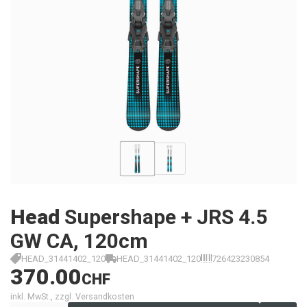
Head
Supershape + JRS 4.5
GW CA, 120cm
HEAD_31441402_120
HEAD_31441402_120
726423230854
370.00
CHF
inkl. MwSt., zzgl. Versandkosten