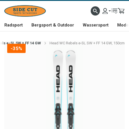
Radsport
Bergsport & Outdoor
Wassersport
Mode 
ls e-SL SW + FF 14 GW
Head WC Rebels e-SL SW + FF 14 GW, 150cm
-35%