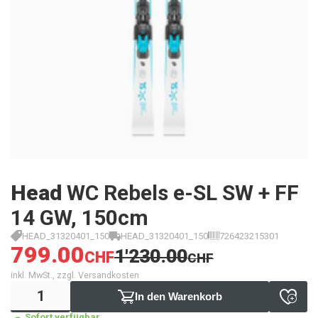
Head
WC Rebels e-SL SW + FF
14 GW, 150cm
HEAD_31320401_150
HEAD_31320401_150
726423215301
799.00
1'230.00
CHF
CHF
inkl. MwSt., zzgl. Versandkosten
In den Warenkorb
Sofort verfügbar