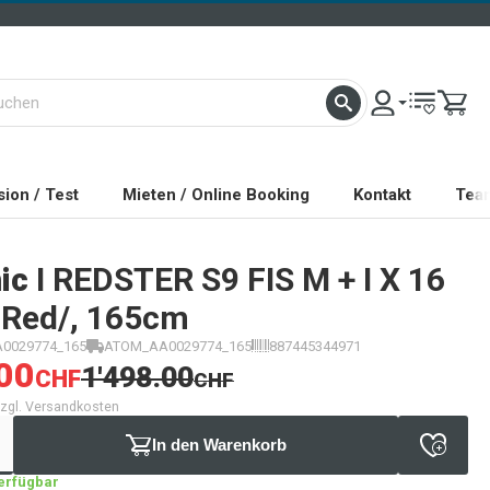
ion / Test
Mieten / Online Booking
Kontakt
Tea
ic
I REDSTER S9 FIS M + I X 16
 Red/, 165cm
0029774_165
ATOM_AA0029774_165
887445344971
00
1'498.00
CHF
CHF
 zzgl. Versandkosten
In den Warenkorb
verfügbar