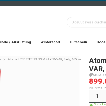
Mode / Ausrüstung
Wintersport
Gutschein
Occas
Atom
e
Atomic I REDSTER S9 FIS M + I X 16 VAR, Red/, 165cm
VAR,
ATOM_AA
899.
inkl. MwSt.,
Sofort 