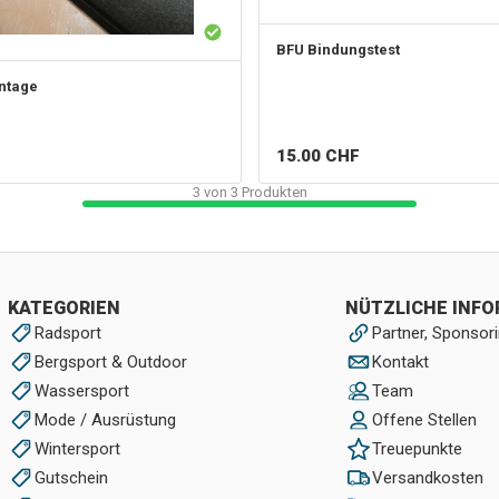
BFU Bindungstest
ntage
15.00
CHF
3
von
3
Produkten
KATEGORIEN
NÜTZLICHE INF
Radsport
Partner, Sponsori
Bergsport & Outdoor
Kontakt
Wassersport
Team
Mode / Ausrüstung
Offene Stellen
Wintersport
Treuepunkte
Gutschein
Versandkosten