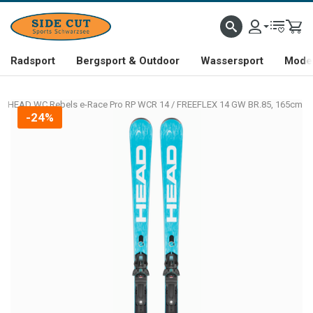
Radsport
Bergsport & Outdoor
Wassersport
Mode 
HEAD WC Rebels e-Race Pro RP WCR 14 / FREEFLEX 14 GW BR.85, 165cm
-24%