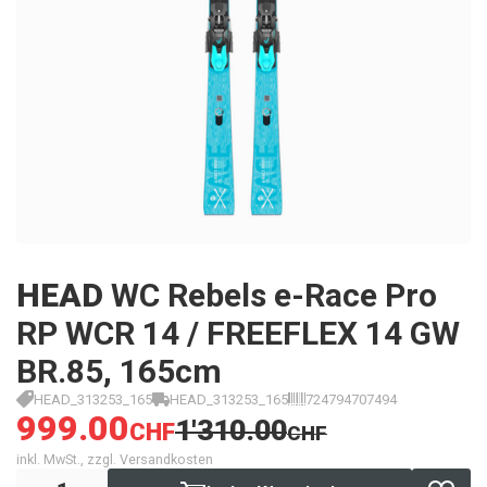
HEAD
WC Rebels e-Race Pro
RP WCR 14 / FREEFLEX 14 GW
BR.85, 165cm
HEAD_313253_165
HEAD_313253_165
724794707494
999.00
1'310.00
CHF
CHF
inkl. MwSt., zzgl. Versandkosten