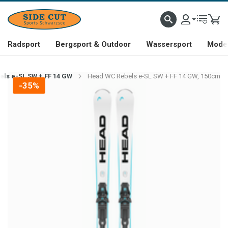
Radsport
Bergsport & Outdoor
Wassersport
Mode 
ls e-SL SW + FF 14 GW
Head WC Rebels e-SL SW + FF 14 GW, 150cm
-35%