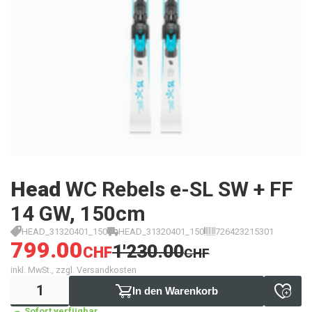
Head
WC Rebels e-SL SW + FF
14 GW, 150cm
HEAD_31320401_150
HEAD_31320401_150
726423215301
799.00
1'230.00
CHF
CHF
inkl. MwSt., zzgl. Versandkosten
In den Warenkorb
Sofort verfügbar