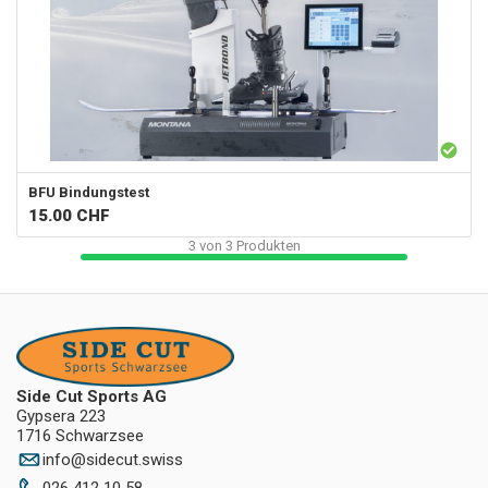
BFU Bindungstest
15.00
CHF
3
von
3
Produkten
Side Cut Sports AG
Gypsera 223
1716 Schwarzsee
info
@
sidecut.swiss