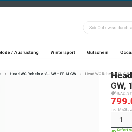
Mode / Ausrüstung
Wintersport
Gutschein
Occas
Head
e
Head WC Rebels e-SL SW + FF 14 GW
Head WC Rebels e-SL SW +
GW, 
HEAD_31
799.
inkl. MwSt.,
Sofort 