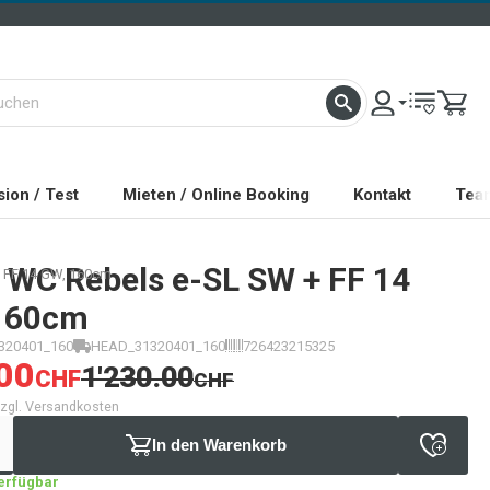
ion / Test
Mieten / Online Booking
Kontakt
Tea
WC Rebels e-SL SW + FF 14
 FF 14 GW, 160cm
160cm
320401_160
HEAD_31320401_160
726423215325
00
1'230.00
CHF
CHF
 zzgl. Versandkosten
In den Warenkorb
verfügbar