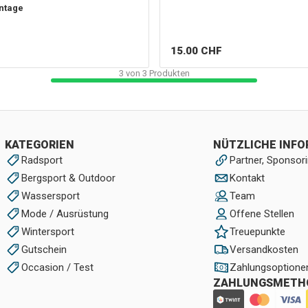
ntage
15.00
CHF
3
von
3
Produkten
KATEGORIEN
NÜTZLICHE INF
Radsport
Partner, Sponsori
Bergsport & Outdoor
Kontakt
Wassersport
Team
Mode / Ausrüstung
Offene Stellen
Wintersport
Treuepunkte
Gutschein
Versandkosten
Occasion / Test
Zahlungsoptione
ZAHLUNGSMETH