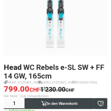
Head
WC Rebels e-SL SW + FF
14 GW, 165cm
HEAD_31320401_165
HEAD_31320401_165
726423215332
799.00
1'230.00
CHF
CHF
inkl. MwSt., zzgl. Versandkosten
In den Warenkorb
Sofort verfügbar