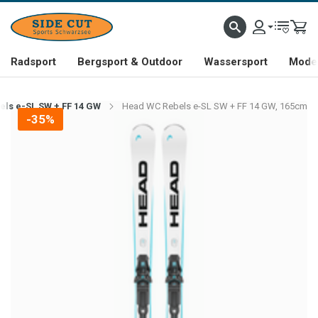
Radsport
Bergsport & Outdoor
Wassersport
Mode 
ls e-SL SW + FF 14 GW
Head WC Rebels e-SL SW + FF 14 GW, 165cm
-35%