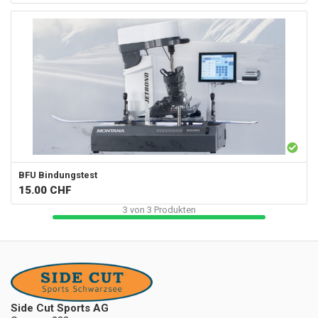
BFU Bindungstest
15.00
CHF
3
von
3
Produkten
Side Cut Sports AG