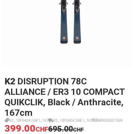
K2
DISRUPTION 78C
ALLIANCE / ER3 10 COMPACT
QUIKCLIK, Black / Anthracite,
167cm
K2_10F0404.268.1_167
K2_10F0404.268.1_167
880000031569
399.00
695.00
CHF
CHF