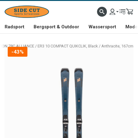
Radsport
Bergsport & Outdoor
Wassersport
Mode 
ION 78C ALLIANCE / ER3 10 COMPACT QUIKCLIK, Black / Anthracite, 167cm
-43%