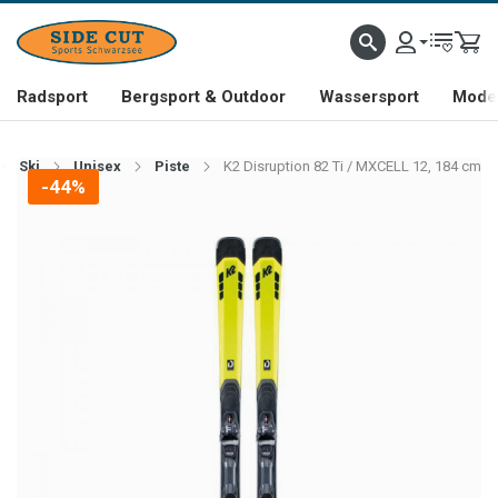
Radsport
Bergsport & Outdoor
Wassersport
Mode 
Ski
Unisex
Piste
K2 Disruption 82 Ti / MXCELL 12, 184 cm
-44%