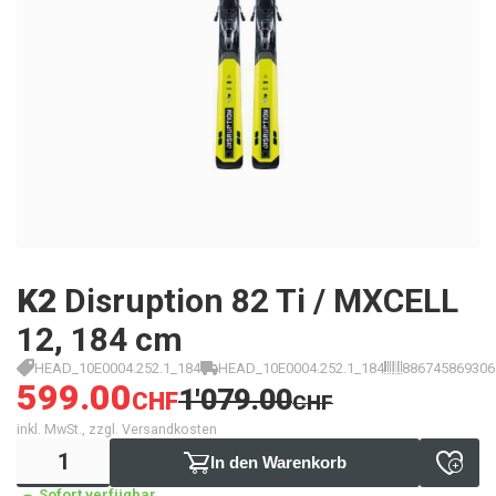
K2
Disruption 82 Ti / MXCELL
12, 184 cm
HEAD_10E0004.252.1_184
HEAD_10E0004.252.1_184
886745869306
599.00
1'079.00
CHF
CHF
inkl. MwSt., zzgl. Versandkosten
In den Warenkorb
Sofort verfügbar