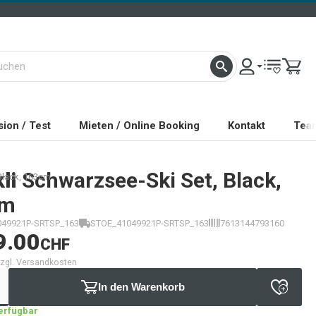
ion / Test
Mieten / Online Booking
Kontakt
Tea
li
Schwarzsee-Ski Set, Black,
Black, 163cm
cm
49921P-SRTSP_163
STOE_41049921P-SRTSP_163
7613144793160
9.00
CHF
 zzgl. Versandkosten
In den Warenkorb
verfügbar