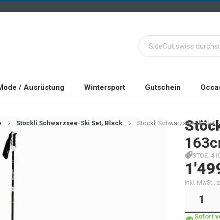
Mode / Ausrüstung
Wintersport
Gutschein
Occas
Stöck
e
Stöckli Schwarzsee-Ski Set, Black
Stöckli Schwarzsee-Ski Set, 
163
STOE_410
1'49
inkl. MwSt.,
Sofort 