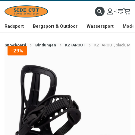
Radsport
Bergsport & Outdoor
Wassersport
Mode 
Snowboard
Bindungen
K2 FAROUT
K2 FAROUT, black, M
-29%