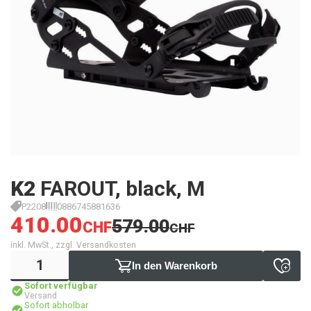
K2
FAROUT, black, M
P2208
0886745881636
410.00
579.00
CHF
CHF
inkl. MwSt., zzgl. Versandkosten
In den Warenkorb
Sofort verfügbar
Versand
Sofort abholbar