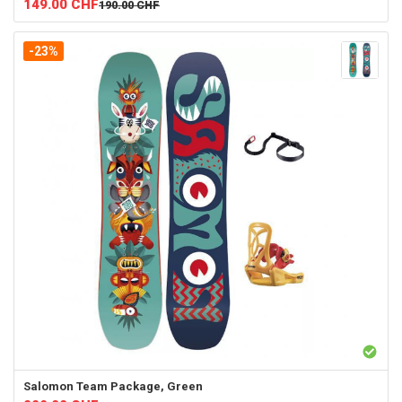
149.00
CHF
190.00
CHF
-23%
Salomon
Team Package, Green