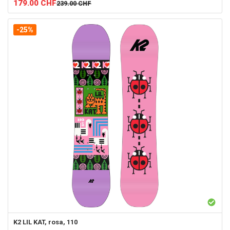
179.00
CHF
239.00
CHF
-25%
K2
LIL KAT, rosa, 110