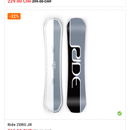
229.00
CHF
299.00
CHF
-22%
Ride
ZERO JR