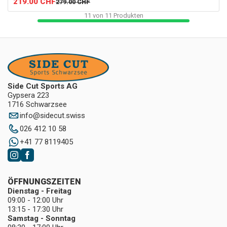
219.00
CHF
279.00
CHF
11
von
11
Produkten
Side Cut Sports AG
Gypsera 223
1716 Schwarzsee
info
@
sidecut.swiss
026 412 10 58
+41 77 8119405
ÖFFNUNGSZEITEN
Dienstag - Freitag
09:00 - 12:00 Uhr
13:15 - 17:30 Uhr
Samstag - Sonntag