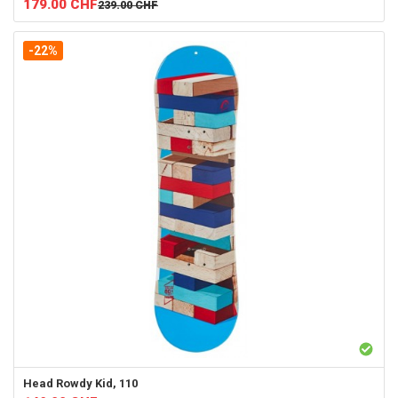
179.00
CHF
239.00
CHF
-22%
Head
Rowdy Kid, 110