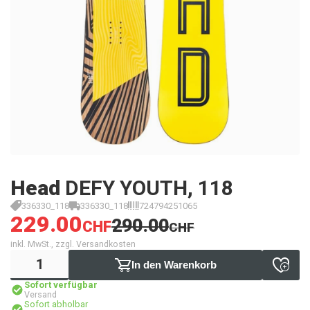
Head
DEFY YOUTH, 118
336330_118
336330_118
724794251065
229.00
290.00
CHF
CHF
inkl. MwSt., zzgl. Versandkosten
In den Warenkorb
Sofort verfügbar
Versand
Sofort abholbar