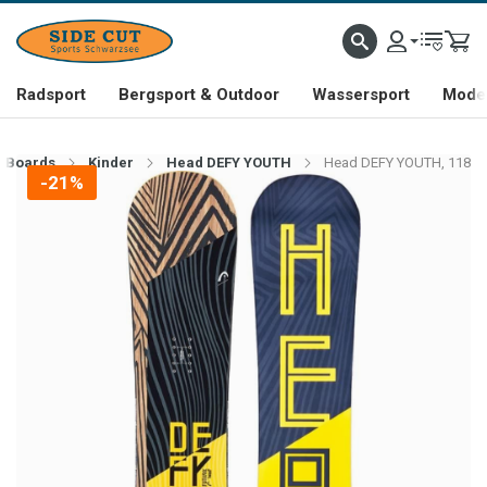
Radsport
Bergsport & Outdoor
Wassersport
Mode 
Boards
Kinder
Head DEFY YOUTH
Head DEFY YOUTH, 118
-21%