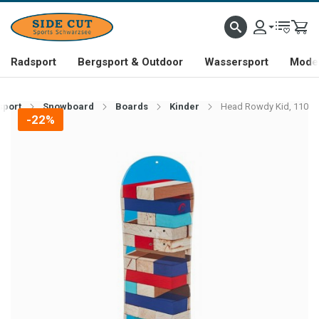
Radsport
Bergsport & Outdoor
Wassersport
Mode 
sport
Snowboard
Boards
Kinder
Head Rowdy Kid, 110
-22%