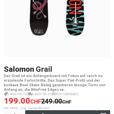
Salomon
Grail
Das Grail ist ein Anfängerboard mit Fokus auf rasch zu
erzielende Fortschritte. Das Super Flat-Profil und der
konkave Bowl Skate-Belag garantieren lässige Turns von
Anfang an, die BiteFree Edges ve...
L4032700.120
L4032700.120
193128006822
199.00
249.00
CHF
CHF
inkl. MwSt., zzgl. Versandkosten