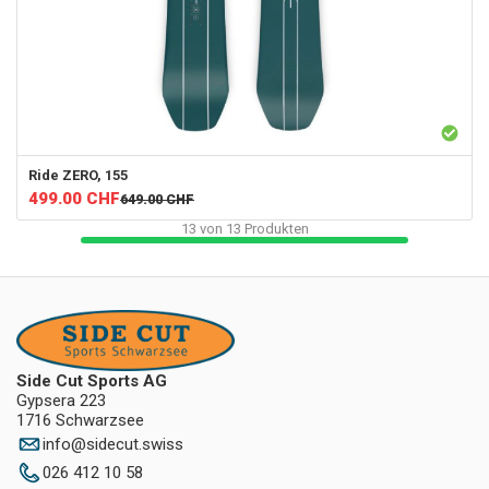
Ride
ZERO, 155
499.00
CHF
649.00
CHF
13
von
13
Produkten
Side Cut Sports AG
Gypsera 223
1716 Schwarzsee
info
@
sidecut.swiss
026 412 10 58