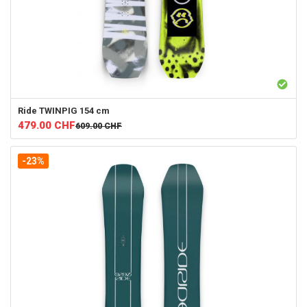
Ride
TWINPIG 154 cm
479.00
CHF
609.00
CHF
-23%