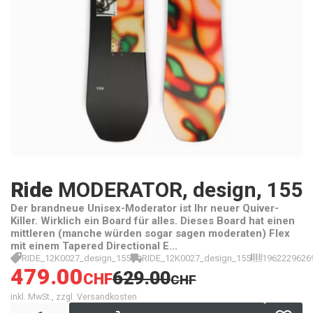
Ride
MODERATOR, design, 155
Der brandneue Unisex-Moderator ist Ihr neuer Quiver-
Killer. Wirklich ein Board für alles. Dieses Board hat einen
mittleren (manche würden sogar sagen moderaten) Flex
mit einem Tapered Directional E...
RIDE_12K0027_design_155
RIDE_12K0027_design_155
1962229626
479.00
629.00
CHF
CHF
inkl. MwSt., zzgl. Versandkosten