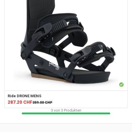
Ride
DRONE MENS
287.20
CHF
359.00
CHF
3
von
3
Produkten