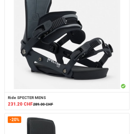
Ride
SPECTER MENS
231.20
CHF
289.00
CHF
-20%