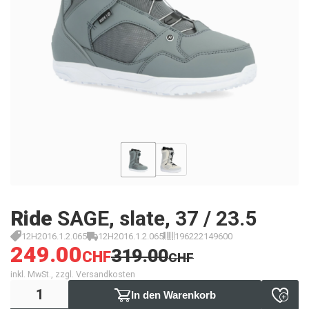
Ride
SAGE, slate, 37 / 23.5
12H2016.1.2.065
12H2016.1.2.065
196222149600
249.00
319.00
CHF
CHF
inkl. MwSt., zzgl. Versandkosten
In den Warenkorb