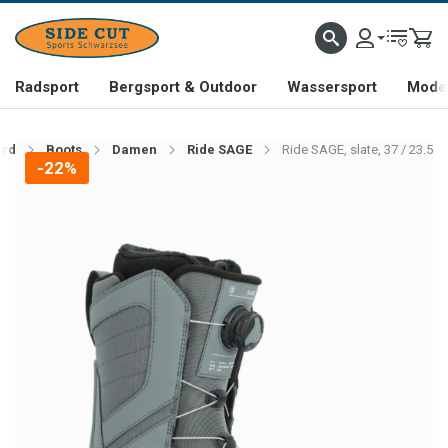
Radsport
Bergsport & Outdoor
Wassersport
Mode 
rd
Boots
Damen
Ride SAGE
Ride SAGE, slate, 37 / 23.5
-22%