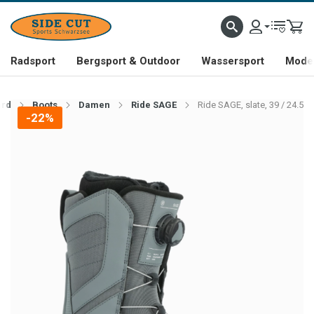
Radsport
Bergsport & Outdoor
Wassersport
Mode 
rd
Boots
Damen
Ride SAGE
Ride SAGE, slate, 39 / 24.5
-22%