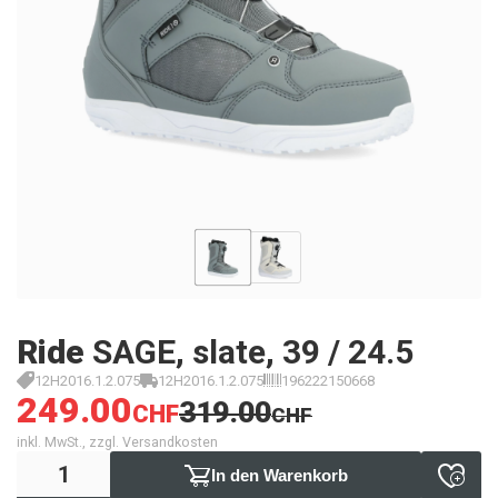
Ride
SAGE, slate, 39 / 24.5
12H2016.1.2.075
12H2016.1.2.075
196222150668
249.00
319.00
CHF
CHF
inkl. MwSt., zzgl. Versandkosten
In den Warenkorb