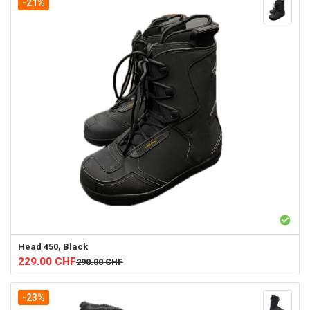
-21%
Head
450, Black
229.00
CHF
290.00
CHF
-23%