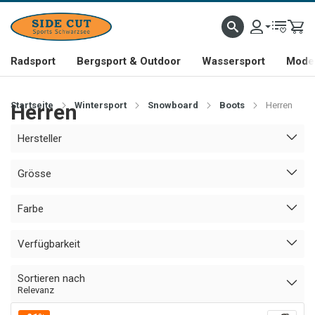
Radsport
Bergsport & Outdoor
Wassersport
Mode 
Startseite
Herren
Wintersport
Snowboard
Boots
Herren
Hersteller
Grösse
Farbe
Verfügbarkeit
Sortieren nach
Relevanz