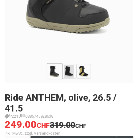
Ride
ANTHEM, olive, 26.5 /
41.5
P2215
0886745928638
249.00
319.00
CHF
CHF
inkl. MwSt., zzgl. Versandkosten