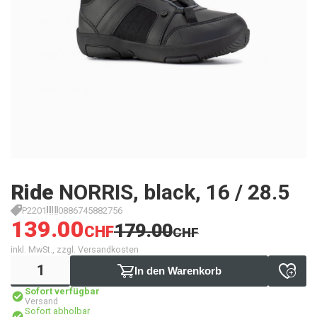
Ride
NORRIS, black, 16 / 28.5
P2201
0886745882756
139.00
179.00
CHF
CHF
inkl. MwSt., zzgl. Versandkosten
In den Warenkorb
Sofort verfügbar
Versand
Sofort abholbar