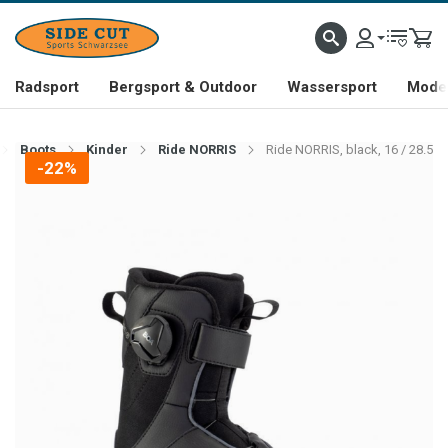
Radsport
Bergsport & Outdoor
Wassersport
Mode 
Boots
Kinder
Ride NORRIS
Ride NORRIS, black, 16 / 28.5
-22%